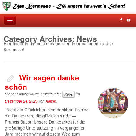
H
Category Archives:
ome
News
Hier findet Ihr imme die aktuellsten Informationen zu Use
W
Kermesse!
ir über uns
U
se 322. Kermesse
Wir sagen danke
D
orfkulturabend
schön
U
se Schaffergilde
Dieser Eintrag wurde erstellt unter
im
News
Dezember 24, 2025
von
Admin
.
K
ontakt und Anfahrt
„Nicht die Glücklichen sind dankbar. Es sind
F
die Dankbaren, die glücklich sind.“ —
AQ
Francis Bacon Unsere Dankbarkeit für die
großartige Unterstützung im vergangenen
Jahr möchten wir auf diesem Weg zum