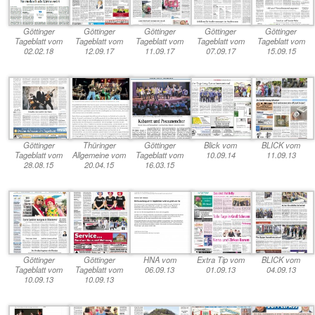
U
se Schaffergilde
Göttinger
Göttinger
Göttinger
Göttinger
Göttinger
Tageblatt vom
Tageblatt vom
Tageblatt vom
Tageblatt vom
Tageblatt vom
02.02.18
12.09.17
11.09.17
07.09.17
15.09.15
K
ontakt und Anfahrt
F
AQ
Göttinger
Thüringer
Göttinger
Blick vom
BLICK vom
Tageblatt vom
Allgemeine vom
Tageblatt vom
10.09.14
11.09.13
28.08.15
20.04.15
16.03.15
Göttinger
Göttinger
HNA vom
Extra Tip vom
BLICK vom
Tageblatt vom
Tageblatt vom
06.09.13
01.09.13
04.09.13
10.09.13
10.09.13